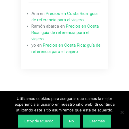
Ana
en
Precios en Costa Rica: guía
de referencia para el viajero
Ramón abarca
en
Precios en Costa
Rica: guía de referencia para el
viajero
yo
en
Precios en Costa Rica: guía de
referencia para el viajero
Utilizamos cookies para asegurar que damos la mejor
experiencia al usuario en nuestro sitio web. Si continúa
Diseñado & Desarrollado por
MeridianThemes
utilizando este sitio asumiremos que está de acuerdo.
Estoy de acuerdo
No
Leer más