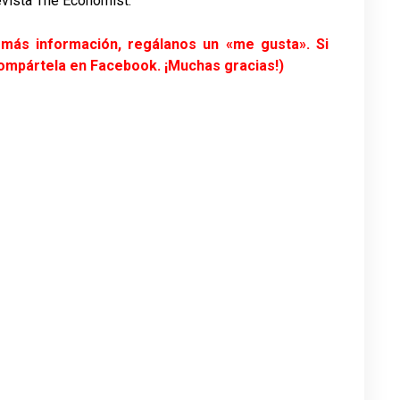
evista The Economist.
r más información, regálanos un «me gusta». Si
compártela en Facebook. ¡Muchas gracias!)