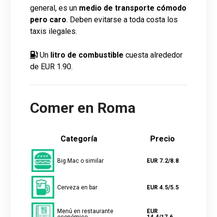
general, es un
medio de transporte cómodo
pero caro
. Deben evitarse a toda costa los
taxis ilegales.
Un
litro de combustible
cuesta alrededor
de EUR 1.90.
Comer en Roma
Categoría
Precio
Big Mac o similar
EUR 7.2/8.8
Cerveza en bar
EUR 4.5/5.5
Menú en restaurante
EUR
económico
14.4/17.6