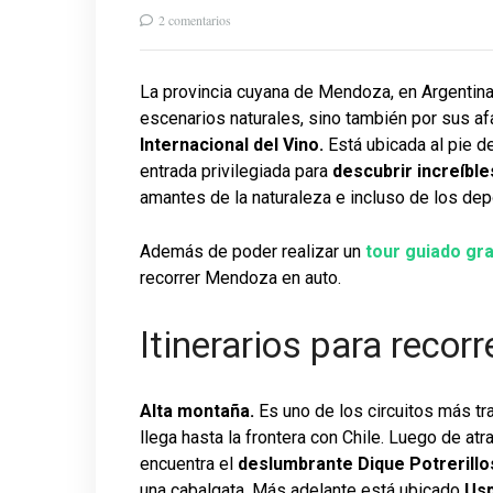
2 comentarios
La provincia cuyana de Mendoza, en Argentina
escenarios naturales, sino también por sus 
Internacional del Vino.
Está ubicada al pie de
entrada privilegiada para
descubrir increíble
amantes de la naturaleza e incluso de los de
Además de poder realizar un
tour guiado gra
recorrer Mendoza en auto.
Itinerarios para reco
Alta montaña.
Es uno de los circuitos más t
llega hasta la frontera con Chile. Luego de atr
encuentra el
deslumbrante Dique Potrerillo
una cabalgata. Más adelante está ubicado
Usp