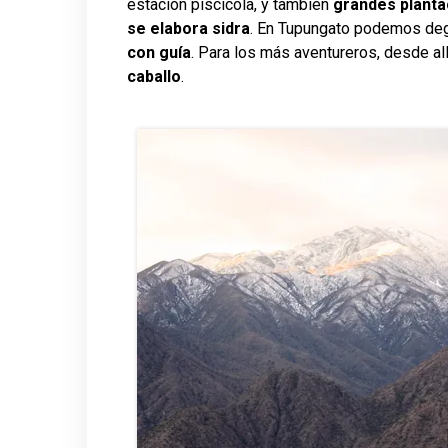
estación piscícola, y también
grandes planta
se elabora sidra
. En Tupungato podemos degu
con guía
. Para los más aventureros, desde a
caballo
.