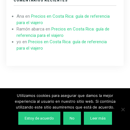
COMENTARIOS RECIENTES
Ana
en
Precios en Costa Rica: guía de referencia
para el viajero
Ramón abarca
en
Precios en Costa Rica: guía de
referencia para el viajero
yo
en
Precios en Costa Rica: guía de referencia
para el viajero
Utilizamos cookies para asegurar que damos la mejor
experiencia al usuario en nuestro sitio web. Si continúa
Diseñado & Desarrollado por
MeridianThemes
utilizando este sitio asumiremos que está de acuerdo.
Estoy de acuerdo
No
Leer más