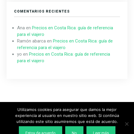
COMENTARIOS RECIENTES
Ana
en
Precios en Costa Rica: guía de referencia
para el viajero
Ramón abarca
en
Precios en Costa Rica: guía de
referencia para el viajero
yo
en
Precios en Costa Rica: guía de referencia
para el viajero
Utilizamos cookies para asegurar que damos la mejor
experiencia al usuario en nuestro sitio web. Si continúa
Diseñado & Desarrollado por
MeridianThemes
utilizando este sitio asumiremos que está de acuerdo.
Estoy de acuerdo
No
Leer más