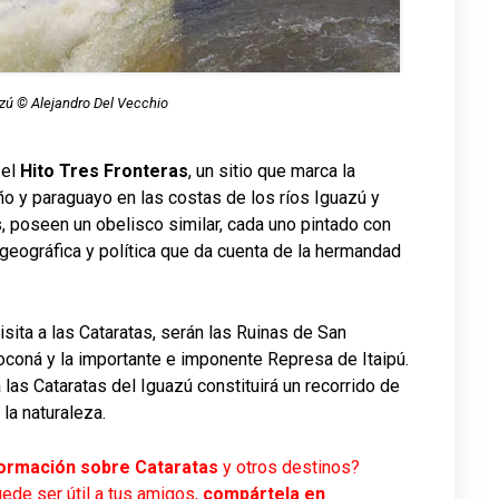
azú © Alejandro Del Vecchio
 el
Hito Tres Fronteras
, un sitio que marca la
ño y paraguayo en las costas de los ríos Iguazú y
s, poseen un obelisco similar, cada uno pintado con
 geográfica y política que da cuenta de la hermandad
sita a las Cataratas, serán las Ruinas de San
oconá y la importante e imponente Represa de Itaipú.
las Cataratas del Iguazú constituirá un recorrido de
la naturaleza.
formación sobre Cataratas
y otros destinos?
uede ser útil a tus amigos,
compártela en