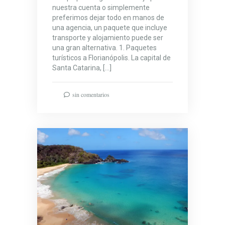
nuestra cuenta o simplemente
preferimos dejar todo en manos de
una agencia, un paquete que incluye
transporte y alojamiento puede ser
una gran alternativa. 1. Paquetes
turísticos a Florianópolis. La capital de
Santa Catarina, […]
sin comentarios