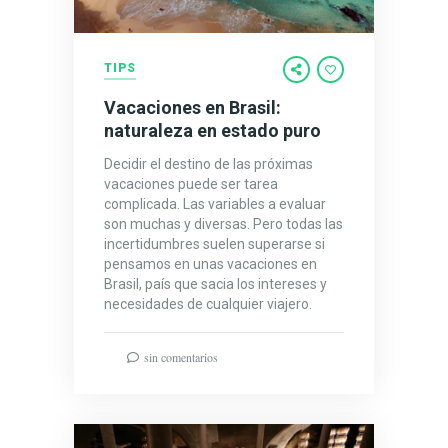
TIPS
Vacaciones en Brasil:
naturaleza en estado puro
Decidir el destino de las próximas
vacaciones puede ser tarea
complicada. Las variables a evaluar
son muchas y diversas. Pero todas las
incertidumbres suelen superarse si
pensamos en unas vacaciones en
Brasil, país que sacia los intereses y
necesidades de cualquier viajero.
sin comentarios