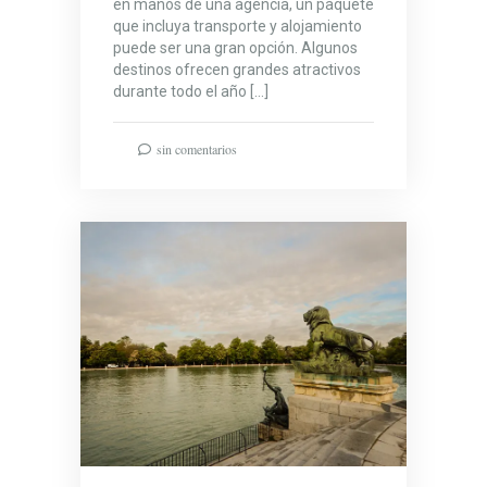
en manos de una agencia, un paquete
que incluya transporte y alojamiento
puede ser una gran opción. Algunos
destinos ofrecen grandes atractivos
durante todo el año […]
sin comentarios