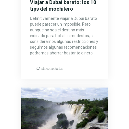
Viajar a Dubai barato: los 10
tips del mochilero
Definitivamente viajar a Dubai barato
puede parecer un imposible. Pero
aunque no sea el destino más
indicado para bolsillos modestos, si
consideramos algunas restricciones y
seguimos algunas recomendaciones
podremos ahorrar bastante dinero.
sin comentarios